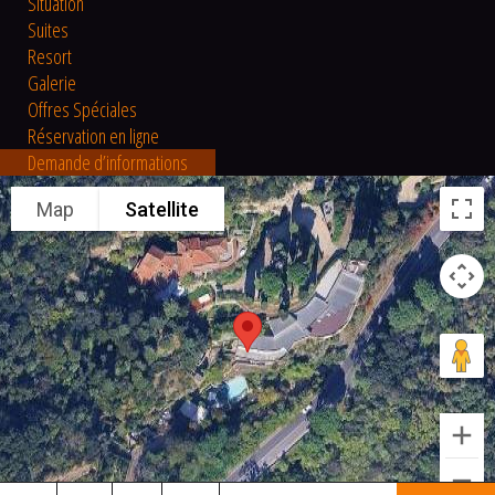
Situation
Suites
Resort
Galerie
Offres Spéciales
Réservation en ligne
Demande d’informations