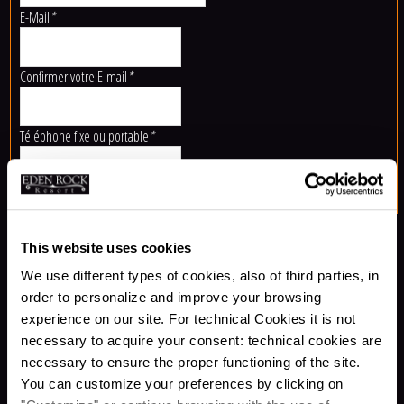
E-Mail
*
Confirmer votre E-mail
*
Téléphone fixe ou portable
*
Note d'information relative au traitement des données personnelles
This website uses cookies
Conformément à l’art. 13 du Décret-Législatif italien 196/2003 (relatif à la
We use different types of cookies, also of third parties, in
protection des données personnelles), le titulaire du traitement vous informe
que :
order to personalize and improve your browsing
a) le traitement de vos données personnelles sera effectué dans les conditions
experience on our site. For technical Cookies it is not
Consentement pour le traitement des données personnelles
*
telles que mentionnées ci-après :
necessary to acquire your consent: technical cookies are
1. obligations contractuelles : fourniture de biens et de services aux hôtes,
necessary to ensure the proper functioning of the site.
2. obligations légales : facturation, écritures et enregistrements comptables
You can customize your preferences by clicking on
obligatoires, communication aux autorités qui le demandent ;